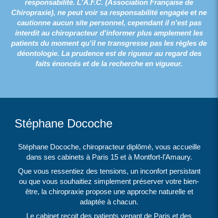
responsabilité. L'A.F.C. (Association Française de
Chiropraxie), ne peut voir sa responsabilité engagée et ne
cautionne aucun site personnel, cependant il n'est pas
interdit au chiropracteur d'informer plus amplement les
patients du moment qu'il ne transgresse pas les règles de
déontologie. La prudence est de rigueur au regard des
faits énoncés et de la recherche en vigueur.
Stéphane Docoche
Stéphane Docoche, chiropracteur diplômé, vous accueille
dans ses cabinets à Paris 15 et à Montfort-l’Amaury.
Que vous ressentiez des tensions, un inconfort persistant
ou que vous souhaitiez simplement préserver votre bien-
être, la chiropraxie propose une approche naturelle et
adaptée à chacun.
Le cabinet reçoit des patients venant de Paris et des