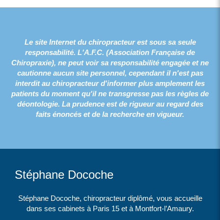
Le site Internet du chiropracteur est sous sa seule
responsabilité. L'A.F.C. (Association Française de
Chiropraxie), ne peut voir sa responsabilité engagée et ne
cautionne aucun site personnel, cependant il n'est pas
interdit au chiropracteur d'informer plus amplement les
patients du moment qu'il ne transgresse pas les règles de
déontologie. La prudence est de rigueur au regard des
faits énoncés et de la recherche en vigueur.
Stéphane Docoche
Stéphane Docoche, chiropracteur diplômé, vous accueille
dans ses cabinets à Paris 15 et à Montfort-l’Amaury.