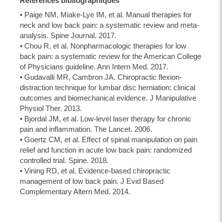
Références bibliographiques
• Paige NM, Miake-Lye IM, et al. Manual therapies for
neck and low back pain: a systematic review and meta-
analysis. Spine Journal. 2017.
• Chou R, et al. Nonpharmacologic therapies for low
back pain: a systematic review for the American College
of Physicians guideline. Ann Intern Med. 2017.
• Gudavalli MR, Cambron JA. Chiropractic flexion-
distraction technique for lumbar disc herniation: clinical
outcomes and biomechanical evidence. J Manipulative
Physiol Ther. 2013.
• Bjordal JM, et al. Low-level laser therapy for chronic
pain and inflammation. The Lancet. 2006.
• Goertz CM, et al. Effect of spinal manipulation on pain
relief and function in acute low back pain: randomized
controlled trial. Spine. 2018.
• Vining RD, et al. Evidence-based chiropractic
management of low back pain. J Evid Based
Complementary Altern Med. 2014.