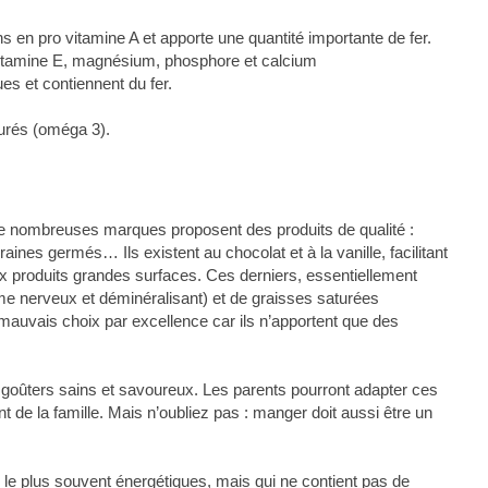
s en pro vitamine A et apporte une quantité importante de fer.
vitamine E, magnésium, phosphore et calcium
es et contiennent du fer.
turés (oméga 3).
de nombreuses marques proposent des produits de qualité :
raines germés… Ils existent au chocolat et à la vanille, facilitant
aux produits grandes surfaces. Ces derniers, essentiellement
e nerveux et déminéralisant) et de graisses saturées
 mauvais choix par excellence car ils n’apportent que des
s goûters sains et savoureux. Les parents pourront adapter ces
 de la famille. Mais n’oubliez pas : manger doit aussi être un
s le plus souvent énergétiques, mais qui ne contient pas de