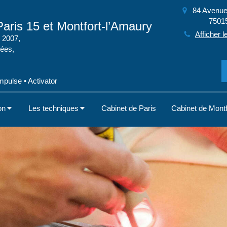
84 Avenue
7501
aris 15 et Montfort-l’Amaury
Afficher l
 2007,
cées,
pulse • Activator
on
Les techniques
Cabinet de Paris
Cabinet de Montf