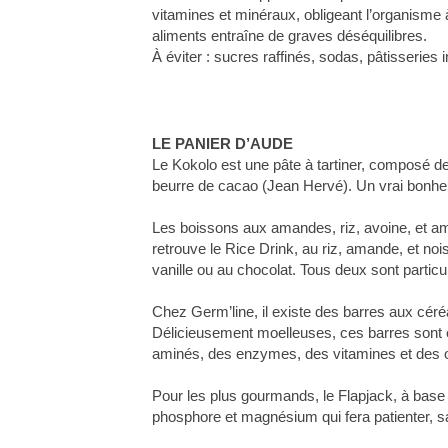
vitamines et minéraux, obligeant l’organisme
aliments entraîne de graves déséquilibres.
À éviter : sucres raffinés, sodas, pâtisseries
LE PANIER D’AUDE
Le Kokolo est une pâte à tartiner, composé de
beurre de cacao (Jean Hervé). Un vrai bonheu
Les boissons aux amandes, riz, avoine, et ama
retrouve le Rice Drink, au riz, amande, et nois
vanille ou au chocolat. Tous deux sont particu
Chez Germ’line, il existe des barres aux céré
Délicieusement moelleuses, ces barres sont é
aminés, des enzymes, des vitamines et des ol
Pour les plus gourmands, le Flapjack, à base 
phosphore et magnésium qui fera patienter, sa