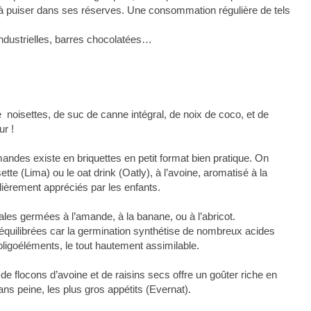
 à puiser dans ses réserves. Une consommation régulière de tels
 industrielles, barres chocolatées…
 noisettes, de suc de canne intégral, de noix de coco, et de
r !
ndes existe en briquettes en petit format bien pratique. On
ette (Lima) ou le oat drink (Oatly), à l’avoine, aromatisé à la
lièrement appréciés par les enfants.
ales germées à l’amande, à la banane, ou à l’abricot.
quilibrées car la germination synthétise de nombreux acides
igoéléments, le tout hautement assimilable.
de flocons d’avoine et de raisins secs offre un goûter riche en
ns peine, les plus gros appétits (Evernat).