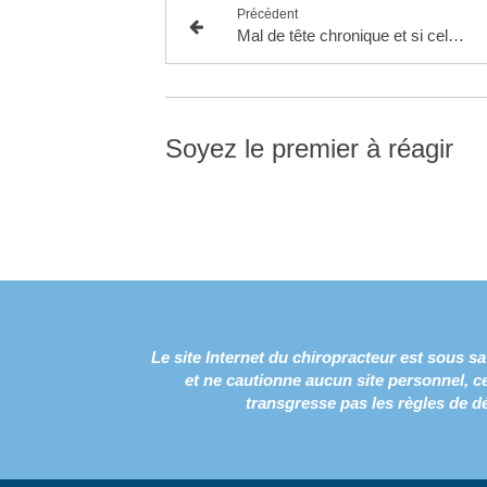
Précédent
Mal de tête chronique et si cela venait des cervicales?
Soyez le premier à réagir
Le site Internet du chiropracteur est sous s
et ne cautionne aucun site personnel, c
transgresse pas les règles de d