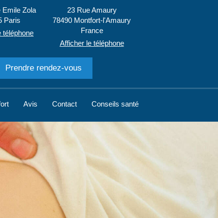
 Emile Zola
23 Rue Amaury
5
Paris
78490
Montfort-l'Amaury
France
e téléphone
Afficher le téléphone
Prendre rendez-vous
ort
Avis
Contact
Conseils santé