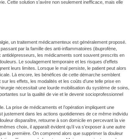
e. Cette solution s’avère non seulement inefficace, mais elle
algie, un traitement médicamenteux est généralement proposé.
assant par la famille des anti-inflammatoires (ibuprofène,
x antidépresseurs, les médicaments sont souvent prescrits en
s douleurs. Le soulagement temporaire et les risques d’effets
ent leurs limites. Lorsque le mal persiste, le patient peut alors
icale. Là encore, les bénéfices de cette démarche semblent
sur les effets, les modalités et les coûts d’une telle prise en
hirurgie nécessitait une lourde mobilisation du système de soins,
rtantes sur la qualité de vie et le devenir socioprofessionnel
e. La prise de médicaments et l’opération impliquent une
c’est justement dans les actions quotidiennes de ce même individu
a douleur disparaître, retourne à son domicile en percevant la vie
mêmes choix, il apparaît évident qu’il va s’exposer à une autre
que la première. On comprend alors que supprimer la douleur