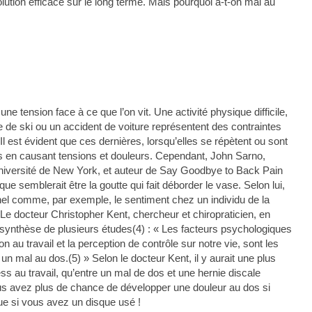
lution efficace sur le long terme. Mais pourquoi a-t-on mal au
ne tension face à ce que l’on vit. Une activité physique difficile,
e de ski ou un accident de voiture représentent des contraintes
Il est évident que ces dernières, lorsqu’elles se répètent ou sont
 dos en causant tensions et douleurs. Cependant, John Sarno,
’université de New York, et auteur de Say Goodbye to Back Pain
 semblerait être la goutte qui fait déborder le vase. Selon lui,
nnel comme, par exemple, le sentiment chez un individu de la
Le docteur Christopher Kent, chercheur et chiropraticien, en
 synthèse de plusieurs études(4) : « Les facteurs psychologiques
on au travail et la perception de contrôle sur notre vie, sont les
un mal au dos.(5) » Selon le docteur Kent, il y aurait une plus
ess au travail, qu’entre un mal de dos et une hernie discale
ous avez plus de chance de développer une douleur au dos si
e si vous avez un disque usé !