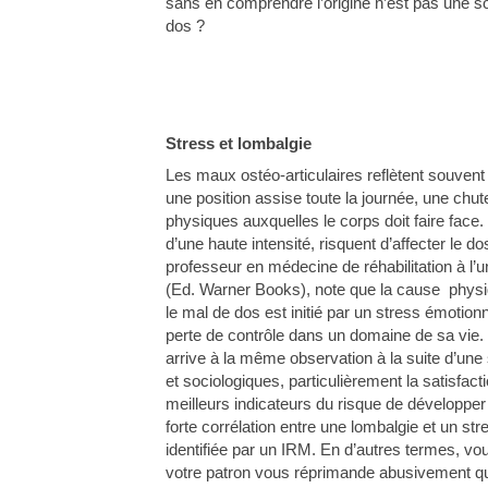
sans en comprendre l’origine n’est pas une so
dos ?
Stress et lombalgie
Les maux ostéo-articulaires reflètent souvent u
une position assise toute la journée, une chut
physiques auxquelles le corps doit faire face. 
d’une haute intensité, risquent d’affecter le
professeur en médecine de réhabilitation à l
(Ed. Warner Books), note que la cause physique
le mal de dos est initié par un stress émotio
perte de contrôle dans un domaine de sa vie. 
arrive à la même observation à la suite d’une
et sociologiques, particulièrement la satisfacti
meilleurs indicateurs du risque de développer 
forte corrélation entre une lombalgie et un str
identifiée par un IRM. En d’autres termes, v
votre patron vous réprimande abusivement qu