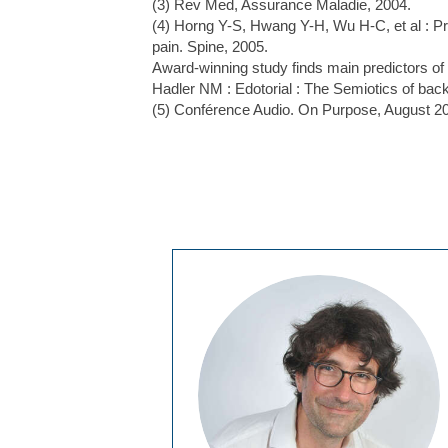
(3) Rev Med, Assurance Maladie, 2004.
(4) Horng Y-S, Hwang Y-H, Wu H-C, et al : Pred
pain. Spine, 2005.
Award-winning study finds main predictors of 
Hadler NM : Edotorial : The Semiotics of back
(5) Conférence Audio. On Purpose, August 20