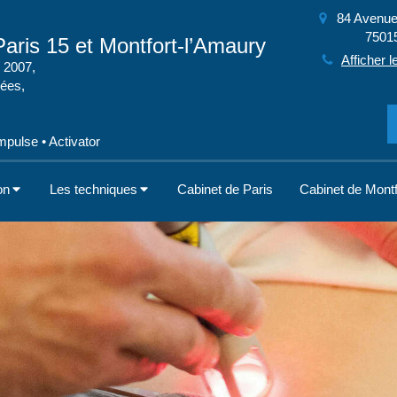
84 Avenue
7501
aris 15 et Montfort-l’Amaury
Afficher l
 2007,
cées,
pulse • Activator
on
Les techniques
Cabinet de Paris
Cabinet de Montf