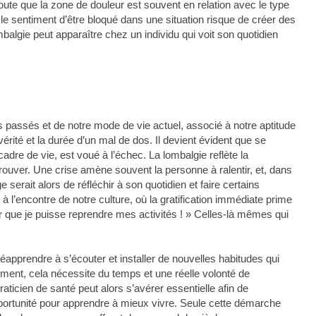
ajoute que la zone de douleur est souvent en relation avec le type
 le sentiment d’être bloqué dans une situation risque de créer des
balgie peut apparaître chez un individu qui voit son quotidien
passés et de notre mode de vie actuel, associé à notre aptitude
vérité et la durée d’un mal de dos. Il devient évident que se
adre de vie, est voué à l’échec. La lombalgie reflète la
rouver. Une crise amène souvent la personne à ralentir, et, dans
age serait alors de réfléchir à son quotidien et faire certains
’encontre de notre culture, où la gratification immédiate prime
ur que je puisse reprendre mes activités ! » Celles-là mêmes qui
 réapprendre à s’écouter et installer de nouvelles habitudes qui
ent, cela nécessite du temps et une réelle volonté de
aticien de santé peut alors s’avérer essentielle afin de
portunité pour apprendre à mieux vivre. Seule cette démarche