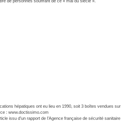
bre de personnes souffrant de ce « mal du siècle ».
ications hépatiques ont eu lieu en 1990, soit 3 boîtes vendues sur
ource : www.doctissimo.com
icle issu d’un rapport de l’Agence française de sécurité sanitaire