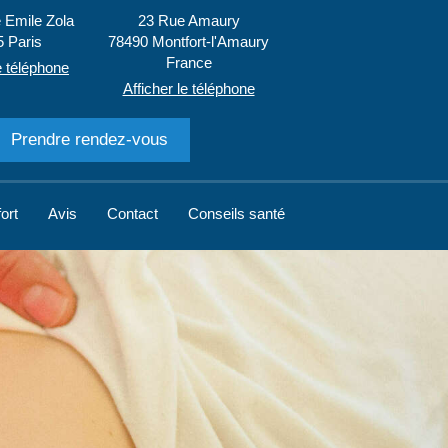
 Emile Zola
23 Rue Amaury
5
Paris
78490
Montfort-l'Amaury
France
e téléphone
Afficher le téléphone
Prendre rendez-vous
ort
Avis
Contact
Conseils santé