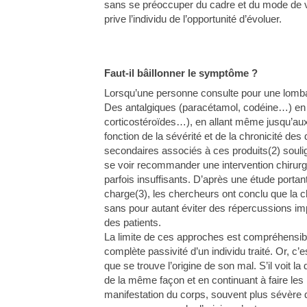
sans se préoccuper du cadre et du mode de vi
prive l’individu de l’opportunité d’évoluer.
Faut-il bâillonner le symptôme ?
Lorsqu’une personne consulte pour une lomb
Des antalgiques (paracétamol, codéine…) en p
corticostéroïdes…), en allant même jusqu’au
fonction de la sévérité et de la chronicité de
secondaires associés à ces produits(2) soulign
se voir recommander une intervention chirurg
parfois insuffisants. D’après une étude portant 
charge(3), les chercheurs ont conclu que la c
sans pour autant éviter des répercussions impo
des patients.
La limite de ces approches est compréhensibl
complète passivité d’un individu traité. Or, 
que se trouve l’origine de son mal. S’il voit l
de la même façon et en continuant à faire les 
manifestation du corps, souvent plus sévère 